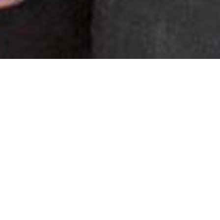
VACANCIES
MY ACCOUNT
BARMAN POLYVALENT (50 %) GENÈVE
Business units
Bar
Location
Ginevra