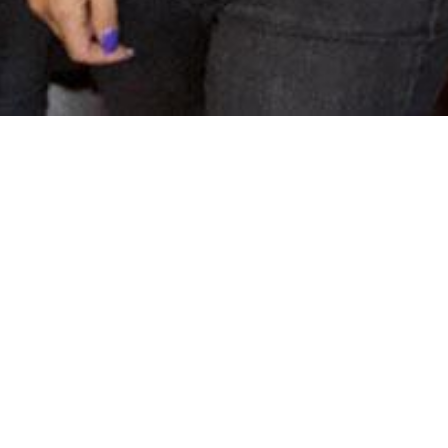
VACANCIES
MY ACCOUNT
I HAVE FORGOTTEN MY
PASSWORD
Email